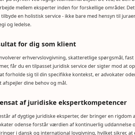
bejde mellem eksperter inden for forskellige områder. Dett
tilbyde en holistisk service - ikke bare med hensyn til jura
gi og ledelse.
sultat for dig som klient
nvolverer erhvervslovgivning, skatteretlige spørgsmål, fast
mer, får du en tilpasset juridisk service der sigter mod at 
 at forholde sig til din specifikke kontekst, er advokater oden
et afspejler dine behov og mål.
nsat af juridiske ekspertkompetencer
tår af dygtige juridiske eksperter, der bringer en rigdom a
vokater odense forstår værdien af kontinuerlig uddannelse o
ger i dansk og international lovgivning, hvilket sikrer, at 