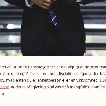
n af juridiske tjenesteydelser er det vigtigt at finde et te
i loven, men også leverer en multidisciplinær tilgang, der f
ov, hvad enten du er enkeltperson eller en virksomhed. I Od
dense
, at deres rådgivning skal være så mangfoldig som d
ner.