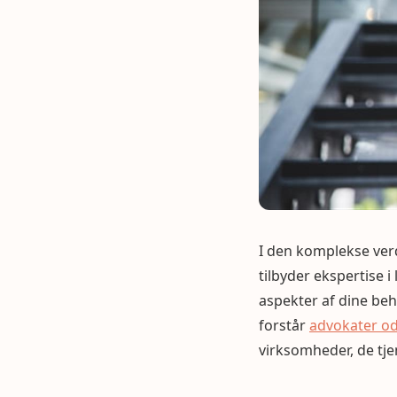
I den komplekse verde
tilbyder ekspertise 
aspekter af dine beh
forstår
advokater o
virksomheder, de tje