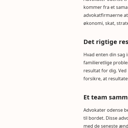
kommer fra et samar
advokatfirmaerne at 
økonomi, skat, strate
Det rigtige re
Hvad enten din sag i
familieretlige proble
resultat for dig. Ved
forsikre, at resultat
Et team samme
Advokater odense bes
til bordet. Disse ad
med de seneste ændrin