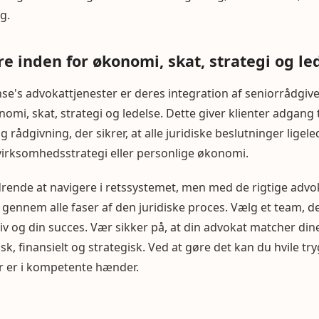
g.
e inden for økonomi, skat, strategi og le
e's advokattjenester er deres integration af seniorrådgive
i, skat, strategi og ledelse. Dette giver klienter adgang 
g rådgivning, der sikrer, at alle juridiske beslutninger lige
irksomhedsstrategi eller personlige økonomi.
rende at navigere i retssystemet, men med de rigtige advo
t gennem alle faser af den juridiske proces. Vælg et team, de
liv og din succes. Vær sikker på, at din advokat matcher di
isk, finansielt og strategisk. Ved at gøre det kan du hvile try
r er i kompetente hænder.