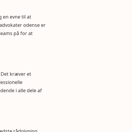
 en evne til at
s advokater odense er
teams på for at
. Det kræver et
essionelle
dende i alle dele af
bedste rådgivning