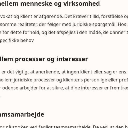
 mellem menneske og virksomhed
kat og klient er afgørende. Det kræver tillid, forståelse og
ølsomme realiteter, der følger med juridiske spørgsmål. Ho
e for dette forhold, og det afspejles i den måde, de danner 
ecifikke behov.
llem processer og interesser
b er det vigtigt at anerkende, at ingen klient eller sag er ens
llem juridiske processer og klientens personlige eller prof
 odense arbejder for at sikre, at dine interesser er fremtræ
.
eamsamarbejde
or på styrken ved fagligt teamsamarbejde. De ved, at den 