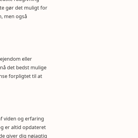
e gør det muligt for
en, men også
 ejendom eller
opnå det bedst mulige
se forpligtet til at
f viden og erfaring
g er altid opdateret
de giver dig nøjagtig