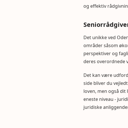
og effektiv rådgivnin
Seniorrådgiver
Det unikke ved Odens
områder såsom økonom
perspektiver og fagli
deres overordnede v
Det kan være udford
side bliver du vejled
loven, men også dit 
eneste niveau - jurid
juridiske anliggende