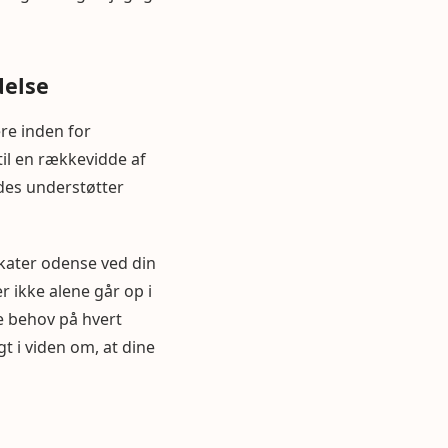
delse
re inden for
til en rækkevidde af
ledes understøtter
kater odense ved din
r ikke alene går op i
ne behov på hvert
gt i viden om, at dine