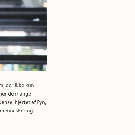
am, der ikke kun
avner de mange
ense, hjertet af Fyn,
e mennesker og