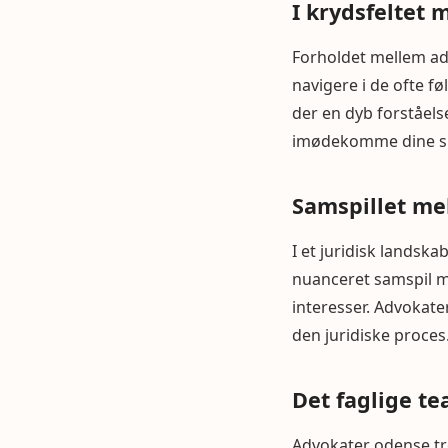
I krydsfeltet
Forholdet mellem advo
navigere i de ofte f
der en dyb forståels
imødekomme dine sp
Samspillet me
I et juridisk landska
nuanceret samspil me
interesser. Advokater
den juridiske proces
Det faglige t
Advokater odense tr